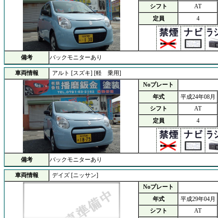
シフト
AT
定員
4
備考
バックモニターあり
車両情報
アルト [スズキ] [軽 乗用]
Noプレート
年式
平成24年08月
シフト
AT
定員
4
備考
バックモニターあり
車両情報
デイズ [ニッサン]
Noプレート
年式
平成29年04月
シフト
AT