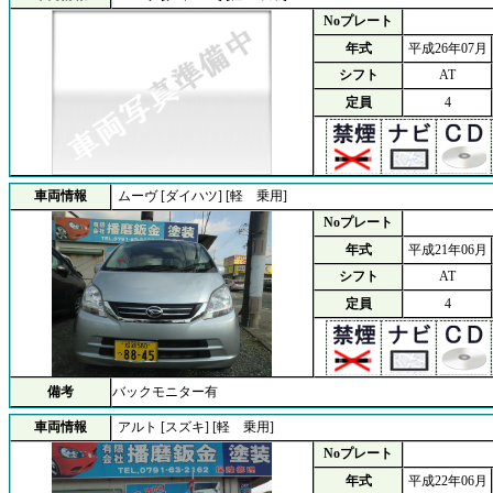
Noプレート
年式
平成26年07月
シフト
AT
定員
4
車両情報
ムーヴ [ダイハツ] [軽 乗用]
Noプレート
年式
平成21年06月
シフト
AT
定員
4
備考
バックモニター有
車両情報
アルト [スズキ] [軽 乗用]
Noプレート
年式
平成22年06月