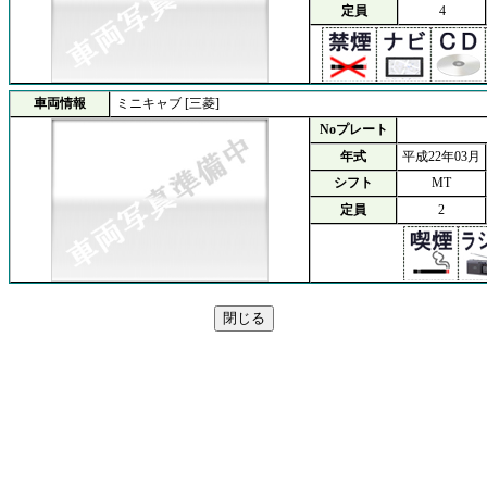
定員
4
車両情報
ミニキャブ [三菱]
Noプレート
年式
平成22年03月
シフト
MT
定員
2