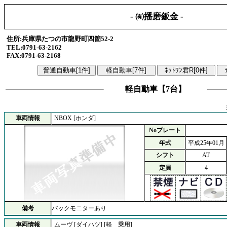
- ㈲播磨鈑金 -
住所:兵庫県たつの市龍野町四箇52-2
TEL:0791-63-2162
FAX:0791-63-2168
軽自動車【7台】
車両情報
NBOX [ホンダ]
Noプレート
年式
平成25年01月
シフト
AT
定員
4
備考
バックモニターあり
車両情報
ムーヴ [ダイハツ] [軽 乗用]