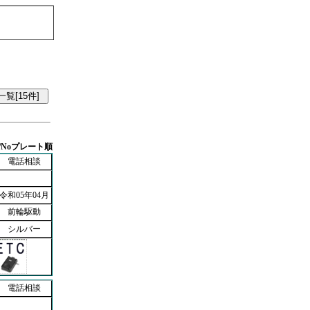
/Noプレート順
電話相談
令和05年04月
前輪駆動
シルバー
電話相談