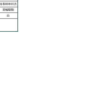
令和06年01月
前輪駆動
白