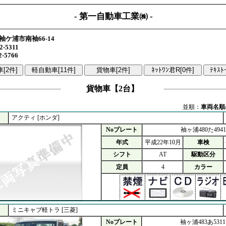
- 第一自動車工業㈱ -
袖ケ浦市南袖66-14
2-5311
2-5766
貨物車【2台】
並順：
車両名順
アクティ [ホンダ]
Noプレート
袖ヶ浦480た4941
年式
平成22年10月
車検
シフト
AT
駆動区分
定員
4
カラー
ミニキャブ軽トラ [三菱]
Noプレート
袖ヶ浦483あ5311