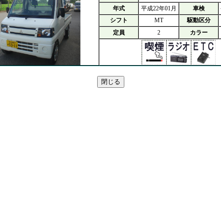
年式
平成22年01月
車検
シフト
MT
駆動区分
定員
2
カラー