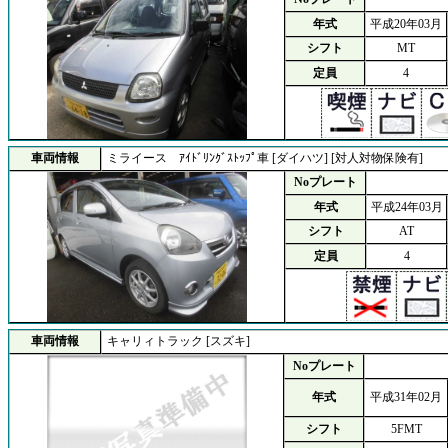
年式
平成20年03月
シフト
MT
定員
4
車両情報
ミライース ｱｲﾄﾞﾘﾝｸﾞｽﾄｯﾌﾟ車 [ダイハツ] [対人対物保険有]
Noプレート
年式
平成24年03月
シフト
AT
定員
4
車両情報
キャリィトラック [スズキ]
Noプレート
年式
平成31年02月
シフト
5FMT