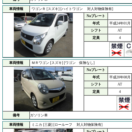
車両情報
ワゴンＲ [スズキ] [ハイトワゴン 対人対物保険有]
Noプレート
年式
平成24年01月
シフト
AT
定員
4
車両情報
ＭＲワゴン [スズキ] [ワゴン 保険なし]
Noプレート
年式
平成20年08月
シフト
AT
定員
4
備考
ガソリン車
車両情報
ミニカ [三菱] [ロールーフ 対人対物保険有]
Noプレート