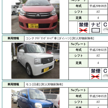
年式
平成29年09月
シフト
AT
定員
4
車両情報
コンテ ｱｲﾄﾞﾘﾝｸﾞｽﾄｯﾌﾟ車 [ダイハツ] [対人対物保険有]
Noプレート
年式
平成25年02月
シフト
AT
定員
4
車両情報
モコ [日産] [対人対物保険有]
Noプレート
年式
平成25年05月
シフト
AT
定員
4