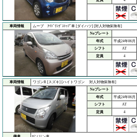
車両情報
ムーブ ｱｲﾄﾞﾘﾝｸﾞｽﾄｯﾌﾟ車 [ダイハツ] [対人対物保険有]
Noプレート
年式
平成24年06月
シフト
AT
定員
4
車両情報
ワゴンR [スズキ] [ハイトワゴン 対人対物保険有]
Noプレート
年式
平成24年06月
シフト
AT
定員
4
備考
ガソリン車