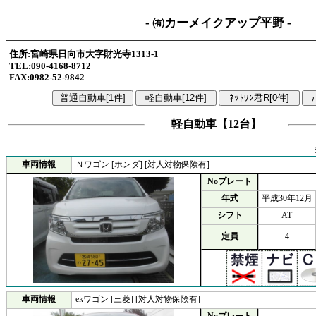
- ㈲カーメイクアップ平野 -
住所:宮崎県日向市大字財光寺1313-1
TEL:090-4168-8712
FAX:0982-52-9842
軽自動車【12台】
車両情報
Ｎワゴン [ホンダ] [対人対物保険有]
Noプレート
年式
平成30年12月
シフト
AT
定員
4
車両情報
ekワゴン [三菱] [対人対物保険有]
Noプレート