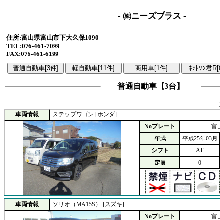
- ㈱ニーズプラス -
住所:富山県富山市下大久保1090
TEL:076-461-7099
FAX:076-461-6199
普通自動車【3台】
車両情報
ステップワゴン [ホンダ]
Noプレート
富山
年式
平成25年03月
シフト
AT
定員
0
車両情報
ソリオ（MA15S） [スズキ]
Noプレート
富山