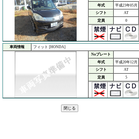
年式
平成23年05月
シフト
AT
定員
0
車両情報
フィット [HONDA]
Noプレート
年式
平成20年12月
シフト
AT
定員
5