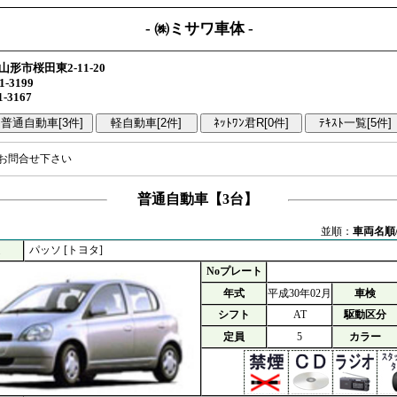
- ㈱ミサワ車体 -
形市桜田東2-11-20
1-3199
1-3167
お問合せ下さい
普通自動車【3台】
並順：
車両名順
パッソ [トヨタ]
Noプレート
年式
平成30年02月
車検
シフト
AT
駆動区分
定員
5
カラー