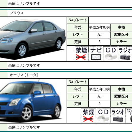
画像はサンプルです
プリウス
Noプレート
年式
平成29年03月
車検
シフト
AT
駆動区分
定員
5
カラー
画像はサンプルです
オーリス [トヨタ]
Noプレート
年式
平成23年10月
車検
シフト
AT
駆動区分
定員
5
カラー
画像はサンプルです