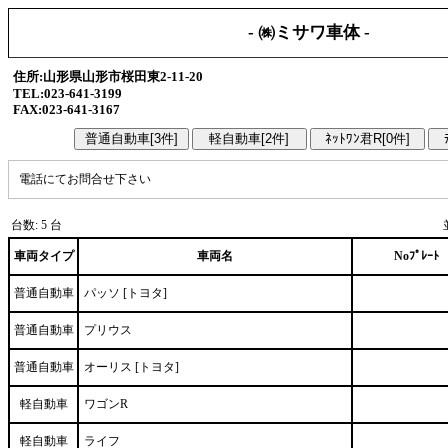
- ㈱ミサワ車体 -
住所:山形県山形市桜田東2-11-20
TEL:023-641-3199
FAX:023-641-3167
電話にてお問合せ下さい
台数: 5 台
車両タイプ
車両名
Noﾌﾟﾚｰﾄ
普通自動車
パッソ [トヨタ]
普通自動車
プリウス
普通自動車
オーリス [トヨタ]
軽自動車
ワゴンR
軽自動車
ライフ