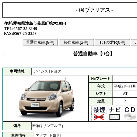
- ㈲ヴァリアス -
住所:愛知県津島市莪原町椋木108-1
TEL:0567-25-3149
FAX:0567-25-2258
普通自動車【9台】
車両情報
アイシス [トヨタ]
Noプレート
年式
平成21年11月
シフト
AT
定員
7
備考
画像はサンプルです
車両情報
アクア [トヨタ]