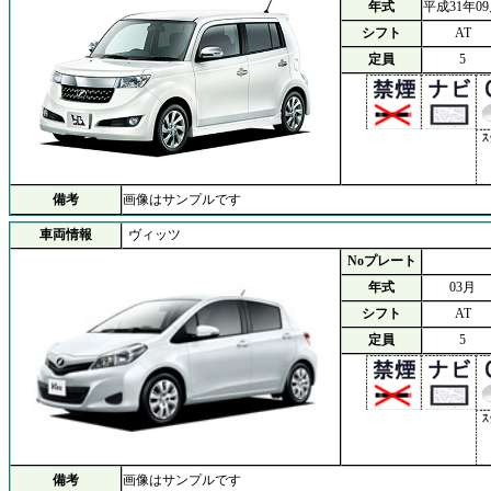
年式
平成31年0
シフト
AT
定員
5
備考
画像はサンプルです
車両情報
ヴィッツ
Noプレート
年式
03月
シフト
AT
定員
5
備考
画像はサンプルです