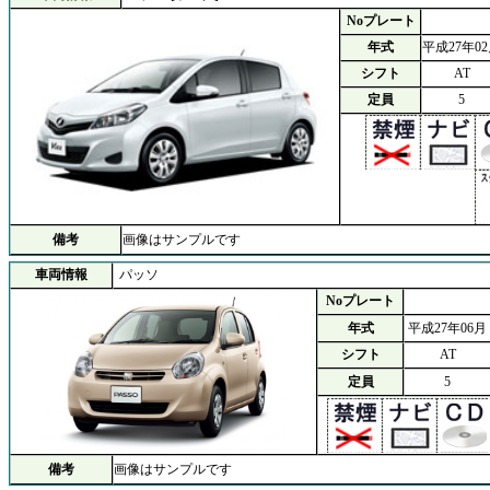
Noプレート
年式
平成27年0
シフト
AT
定員
5
備考
画像はサンプルです
車両情報
パッソ
Noプレート
年式
平成27年06月
シフト
AT
定員
5
備考
画像はサンプルです