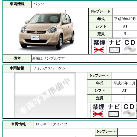
車両情報
パッソ
Noプレート
年式
平成26年10月
シフト
AT
定員
5
備考
画像はサンプルです
車両情報
フォルクスワーゲン
Noプレート
年式
平成26年11月
シフト
AT
定員
5
車両情報
ロッキー [ダイハツ]
Noプレート