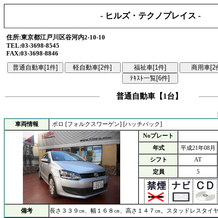
- ヒルズ・テクノプレイス -
住所:東京都江戸川区谷河内2-10-10
TEL:03-3698-8545
FAX:03-3698-8846
普通自動車【1台】
車両情報
ポロ [フォルクスワーゲン] [ハッチバック]
Noプレート
年式
平成21年08月
シフト
AT
定員
5
備考
長さ３３９㎝、幅１６８㎝、高さ１４７㎝。スタッドレスタイ