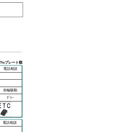
/Noプレート順
電話相談
前輪駆動
ｸﾞﾚｰ
電話相談