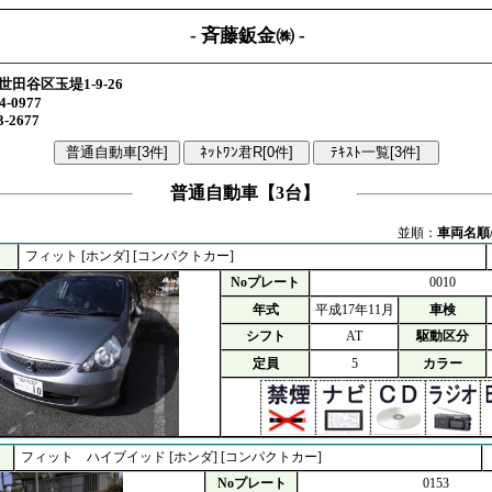
- 斉藤鈑金㈱ -
世田谷区玉堤1-9-26
4-0977
3-2677
普通自動車【3台】
並順：
車両名順
フィット [ホンダ] [コンパクトカー]
Noプレート
0010
年式
平成17年11月
車検
シフト
AT
駆動区分
定員
5
カラー
フィット ハイブイッド [ホンダ] [コンパクトカー]
Noプレート
0153