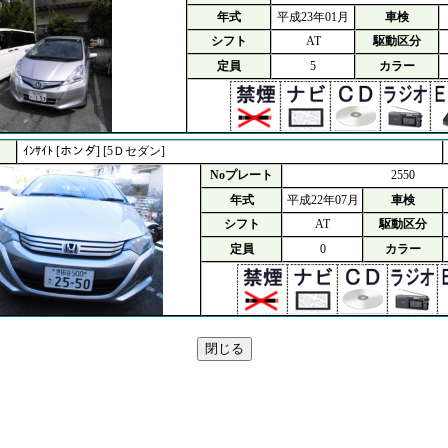
年式
平成23年01月
車検
シフト
AT
駆動区分
定員
5
カラー
ｲﾝｻｲﾄ [ホンダ] [5Ｄセダン]
Noプレート
2550
年式
平成22年07月
車検
シフト
AT
駆動区分
定員
0
カラー