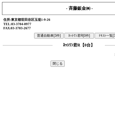
- 斉藤鈑金㈱ -
住所:東京都世田谷区玉堤1-9-26
TEL:03-3704-0977
FAX:03-3703-2677
ﾈｯﾄﾜﾝ君R【0台】