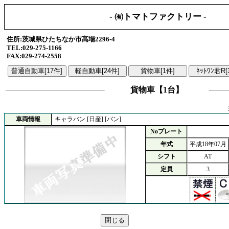
- ㈲トマトファクトリー -
住所:茨城県ひたちなか市高場2296-4
TEL:029-275-1166
FAX:029-274-2558
貨物車【1台】
車両情報
キャラバン [日産] [バン]
Noプレート
年式
平成18年07月
シフト
AT
定員
3