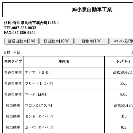
- ㈱小泉自動車工業 -
住所:香川県高松市成合町1468-1
TEL:087-886-0832
FAX:087-886-0856
台数: 14 台
車両タイプ
車両名
Noﾌﾟﾚｰﾄ
普通自動車
アクア [トヨタ]
高松500わ11
普通自動車
フリード [ホンダ]
5525
普通自動車
マーチ [日産]
6353
軽自動車
ワゴンR [スズキ]
高松580わ7
軽自動車
タント [ダイハツ]
310
軽自動車
ムーヴ [ダイハツ]
822