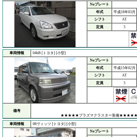
Noプレート
年式
平成18年03月
シフト
AT
定員
5
車両情報
04bB [トヨタ] [小型]
Noプレート
年式
平成15年02月
シフト
AT
定員
5
備考
★★★★★プラズマクラスター装備★★★★
車両情報
08ヴィッツ [トヨタ] [小型]
Noプレート