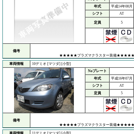
年式
平成14年08月
シフト
AT
定員
5
備考
★★★★★プラズマクラスター装備★★★★
車両情報
10デミオ [マツダ] [小型]
Noプレート
年式
平成16年07月
シフト
AT
定員
5
備考
★★★★★プラズマクラスター装備★★★★
車両情報
11デミオ [マツダ] [小型]