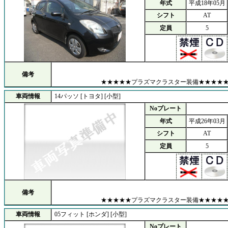
年式
平成18年05月
シフト
AT
定員
5
備考
★★★★★プラズマクラスター装備★★★★
車両情報
14パッソ [トヨタ] [小型]
Noプレート
年式
平成26年03月
シフト
AT
定員
5
備考
★★★★★プラズマクラスター装備★★★★
車両情報
05フィット [ホンダ] [小型]
Noプレート