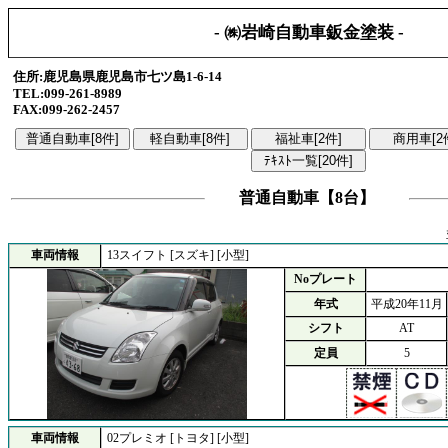
- ㈱岩崎自動車鈑金塗装 -
住所:鹿児島県鹿児島市七ツ島1-6-14
TEL:099-261-8989
FAX:099-262-2457
普通自動車【8台】
車両情報
13スイフト [スズキ] [小型]
Noプレート
年式
平成20年11月
シフト
AT
定員
5
車両情報
02プレミオ [トヨタ] [小型]