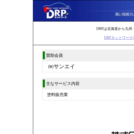
DRPは北海道から九
DRPネットワーク(
賛助会員
㈱サンエイ
主なサービス内容
塗料販売業