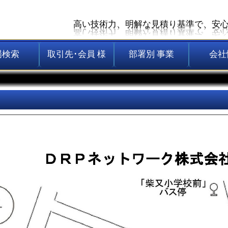
高い技術力、明解な見積り基準で、安
場検索
取引先･会員 様
部署別 事業
会社