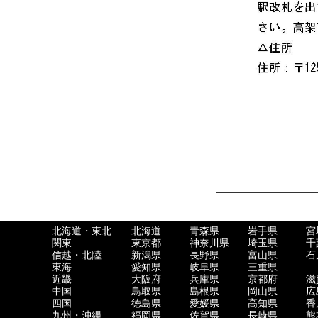
北海道・東北
北海道
青森県
岩手県
宮
関東
東京都
神奈川県
埼玉県
千
信越・北陸
新潟県
長野県
富山県
石
東海
愛知県
岐阜県
三重県
近畿
大阪府
兵庫県
京都府
滋
中国
鳥取県
島根県
岡山県
広
四国
徳島県
愛媛県
高知県
香
九州・沖縄
福岡県
佐賀県
長崎県
熊