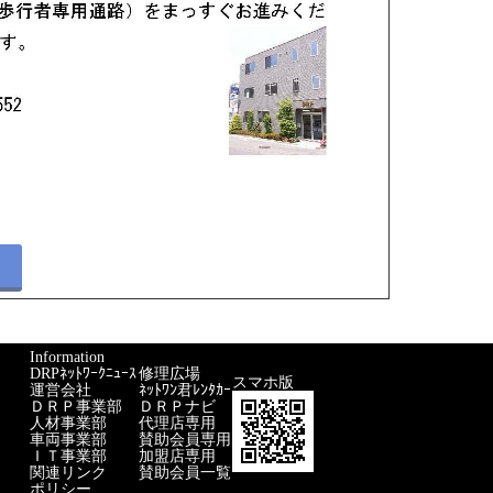
Information
DRPﾈｯﾄﾜｰｸﾆｭｰｽ
修理広場
スマホ版
運営会社
ﾈｯﾄﾜﾝ君ﾚﾝﾀｶｰ
ＤＲＰ事業部
ＤＲＰナビ
人材事業部
代理店専用
車両事業部
賛助会員専用
ＩＴ事業部
加盟店専用
関連リンク
賛助会員一覧
ポリシー