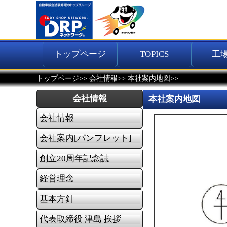
トップページ
TOPICS
工
>>
>>
>>
トップページ
会社情報
本社案内地図
会社情報
本社案内地図
会社情報
会社案内[パンフレット]
創立20周年記念誌
経営理念
基本方針
代表取締役 津島 挨拶